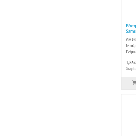
Βάση
Sams
GH98-
Μαύρη
Γνήσι
1,86€
Χωρίς