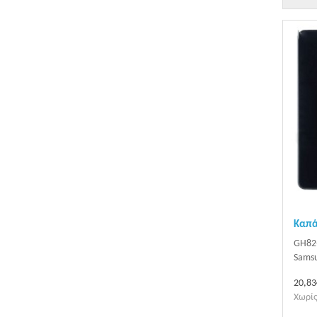
Καπά
GH82
Samsu
20,83
Χωρίς