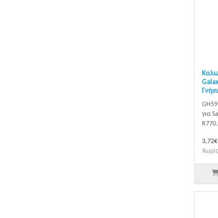
Καλω
Gala
Γνήσ
GH59-
για S
R770.
3,72€
Χωρίς