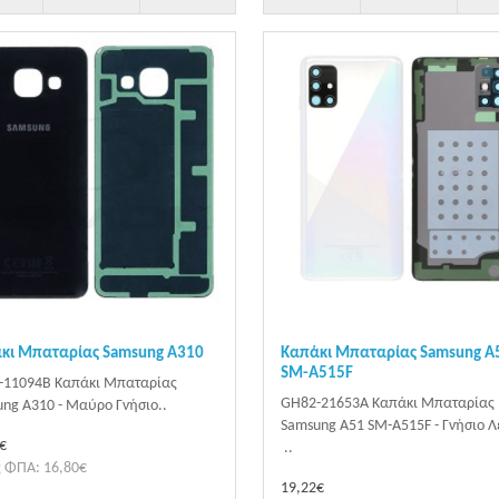
κι Μπαταρίας Samsung A310
Καπάκι Μπαταρίας Samsung A
SM-A515F
-11094B Καπάκι Μπαταρίας
GH82-21653A Καπάκι Μπαταρίας
ng A310 - Μαύρο Γνήσιο..
Samsung A51 SM-A515F - Γνήσιο Λ
€
..
 ΦΠΑ: 16,80€
19,22€