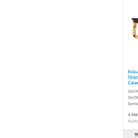
Καλω
Πλήκ
Galax
GH59
On/Of
Samsu
4,96€
Χωρίς