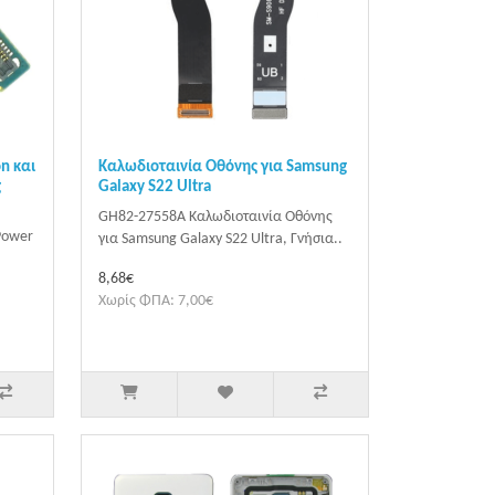
n και
Καλωδιοταινία Οθόνης για Samsung
g
Galaxy S22 Ultra
GH82-27558A Καλωδιοταινία Οθόνης
Power
για Samsung Galaxy S22 Ultra, Γνήσια..
8,68€
Χωρίς ΦΠΑ: 7,00€